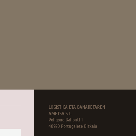
LOGISTIKA ETA BANAKETAREN
AMETSA S.L.
Poligono Ballonti
1
48920
Portugalete
Bizkaia