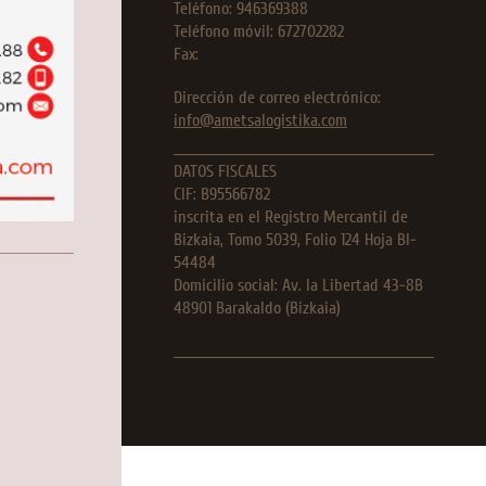
Teléfono:
946369388
Teléfono móvil: 672702282
Fax:
Dirección de correo electrónico:
info@ametsalogistika.com
DATOS FISCALES
CIF: B95566782
inscrita en el Registro Mercantil de
Bizkaia, Tomo 5039, Folio 124 Hoja BI-
54484
Domicilio social: Av. la Libertad 43-8B
48901 Barakaldo (Bizkaia)